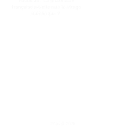
Focus 38 : La pharmacie
française a-t-elle raté le virage
numérique ?
Après treize ans d'un régime
d'autorisation préalable jugé trop
lourd, la France simplifie enfin les
règles du jeu. À partir du 30 avril
2026, un pharmacien souhaitant
vendre des médicaments en ligne
n'aura plus à obtenir l'accord de
l’agence régionale de santé avant
d'ouvrir son site : une simple
déclaration préalable suffira. Cette
évolution, actée par la loi en 2020
mais restée lettre morte depuis faute
de décret d'application, lève le
principal frein administratif qui bridait
le développement des e-pharmacies
françaises.
27 avril 2026