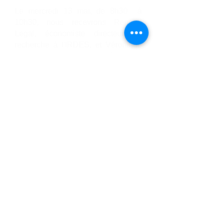
Le mercredi 13 mai, de 8h30 à
10h30, nous recevrons
Renaud
Legal, économiste directeur de
recherche à l'IRDES, et Véronique
Lucas-Gabrielli, géographe
directrice de recherche à
l'IRDES,
pour traiter de la question
des
d
épassements d'honoraires et
inégalités financières et géographiques
d'accès aux soins spécialisés
. ​​​​
Le séminaire
Accès aux soins
, issu
de la collaboration avec le cabinet
Proxicare, a lieu une fois par mois
en format hybride. ​​
Synthèse