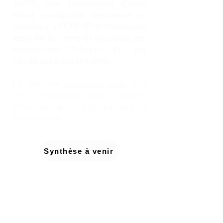
10H30, avec l’intervention d’Anne
Moyal, enseignante chercheuse en
sociologie à l’EHESP et chercheuse
associée au Centre de sociologie des
organisations Sciences Po, sur
l’accès aux soins primaires.
Le séminaire
Accès aux soins
, issu
de la collaboration avec le cabinet
Proxicare, a lieu une fois par mois en
format hybride. ​​
Synthèse à venir