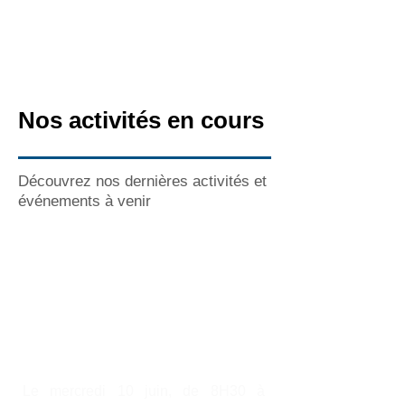
Nos activités en cours
Découvrez nos dernières activités et
événements à venir
SÉMINAIRE
LISA/PROXICARE ACCÈS
AUX SOINS
Le mercredi 10 juin, de 8H30 à