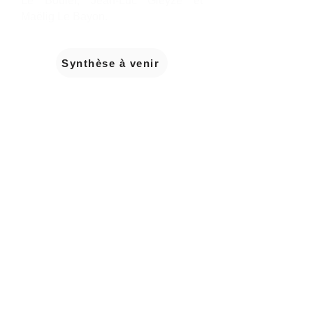
Le Bouler, Jean-Luc Gleyze et
Maëlig Le Bayon.
Synthèse à venir
SÉMINAIRE
LISA/PROXICARE ACCÈS
AUX SOINS