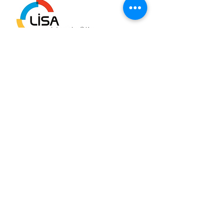
NewsLisa
Décembre 2022
Santé de l'enfant, accès
aux
IPA...
Télécharger la verson en ligne
NewsLisa