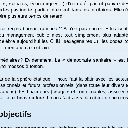
les, sociales, économiques...) d’un côté, parent pauvre de
ertes pas inerte, particulièrement dans les territoires. Elle n
ire plusieurs temps de retard.
aux règles bureaucratiques ? A n’en pas douter. Elles sont
el du management public n’est tout simplement plus adapté
célèbre aujourd’hui les CHU, sexagénaires...), les codes t
glementation a contraint.
rmédiaires? Evidemment. La « démocratie sanitaire » es
and-messes à foison.
 de la sphère étatique, il nous faut la bâtir avec les acteu
essionnels et futurs professionnels (dans toute leur divers
tions), les financeurs (usagers et contribuables, assureurs 
ec la technostructure. Il nous faut aussi écouter ce que nou
objectifs