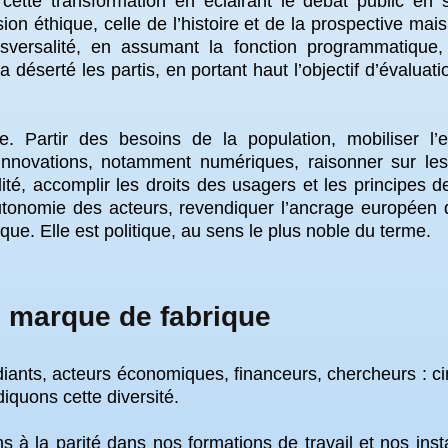
ette transformation en éclairant le débat public en 
ion éthique, celle de l’histoire et de la prospective ma
ansversalité, en assumant la fonction programmatique
déserté les partis, en portant haut l’objectif d’évaluati
e. Partir des besoins de la population, mobiliser l’
 innovations, notamment numériques, raisonner sur l
alité, accomplir les droits des usagers et les principes de
autonomie des acteurs, revendiquer l’ancrage européen d
que. Elle est politique, au sens le plus noble du terme.
 marque de fabrique
diants, acteurs économiques, financeurs, chercheurs : ci
quons cette diversité.
ons à la parité dans nos formations de travail et nos ins