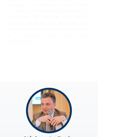
travaux, en assurer le suivi et mettre
en œuvre les moyens afférents. Les
membres du bureau sont aussi,
individuellement, très présents dans
l'animation des travaux thématiques
et la relecture des écrits, avant
publication.