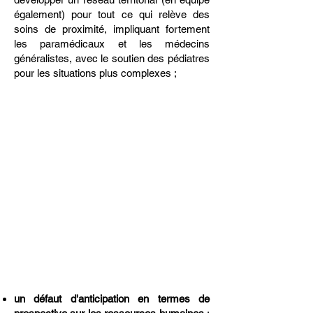
également) pour tout ce qui relève des
soins de proximité, impliquant fortement
les paramédicaux et les médecins
généralistes, avec le soutien des pédiatres
pour les situations plus complexes ;
" À
l'instar d'autres problématiques
(l'organisation en matière de santé
mentale par exemple), la santé de
l'enfant est en effet un bon traceur
de nos dysfonctionnements et des
solutions à mettre en place.
"
un défaut d'anticipation en termes de