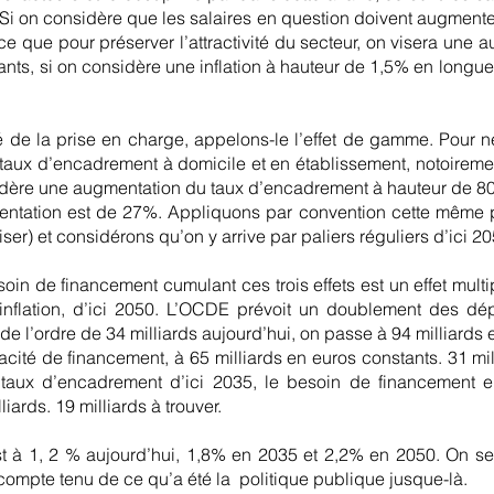
 Si on considère que les salaires en question doivent augmen
-ce que pour préserver l’attractivité du secteur, on visera un
ants, si on considère une inflation à hauteur de 1,5% en longue
 de la prise en charge, appelons-le l’effet de gamme. Pour 
e taux d’encadrement à domicile et en établissement, notoirem
dère une augmentation du taux d’encadrement à hauteur de 80
entation est de 27%. Appliquons par convention cette même p
liser) et considérons qu’on y arrive par paliers réguliers d’ici 20
oin de financement cumulant ces trois effets est un effet multi
inflation, d’ici 2050. L’OCDE prévoit un doublement des d
de l’ordre de 34 milliards aujourd’hui, on passe à 94 milliards 
cité de financement, à 65 milliards en euros constants. 31 mill
taux d’encadrement d’ici 2035, le besoin de financement e
ards. 19 milliards à trouver.
 à 1, 2 % aujourd’hui, 1,8% en 2035 et 2,2% en 2050. On se 
 compte tenu de ce qu’a été la politique publique jusque-là.