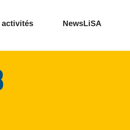
activités
NewsLiSA
8