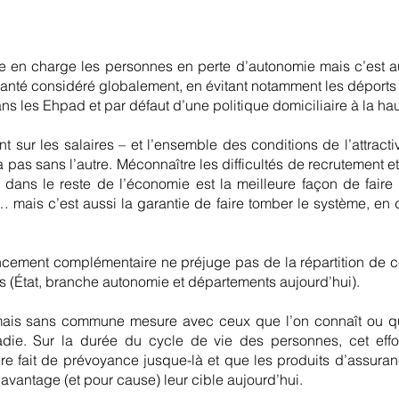
dre en charge les personnes en perte d’autonomie mais c’est a
anté considéré globalement, en évitant notamment les déports 
s les Ehpad et par défaut d’une politique domiciliaire à la hau
t sur les salaires – et l’ensemble des conditions de l’attracti
pas sans l’autre. Méconnaître les difficultés de recrutement et
t dans le reste de l’économie est la meilleure façon de fai
… mais c’est aussi la garantie de faire tomber le système, e
nancement complémentaire ne préjuge pas de la répartition de cet
es (État, branche autonomie et départements aujourd’hui).
 mais sans commune mesure avec ceux que l’on connaît ou qu
adie. Sur la durée du cycle de vie des personnes, cet eff
re fait de prévoyance jusque-là et que les produits d’assur
avantage (et pour cause) leur cible aujourd’hui.