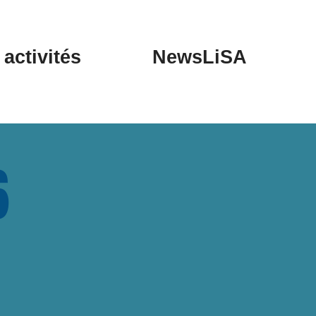
activités
NewsLiSA
6