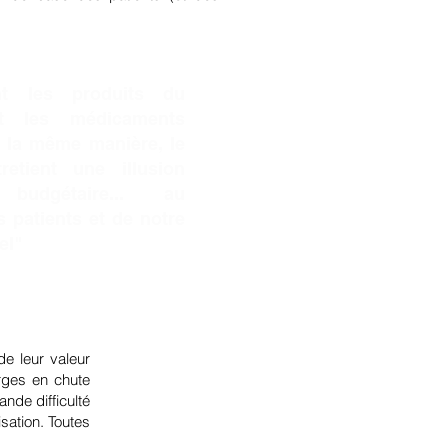
nt les produits du
et les médicaments
 la même manière, le
retient une illusion
e budgétaire... au
s patients et de notre
el"
e leur valeur
arges en chute
nde difficulté
sation. Toutes