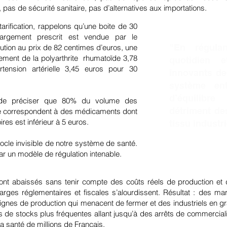
 pas de sécurité sanitaire, pas d’alternatives aux importations.
arification, rappelons qu’une boite de 30
largement prescrit est vendue par le
"En régula
bution au prix de 82 centimes d’euros, une
ement de la polyarthrite rhumatoïde 3,78
quotidien 
rtension artérielle 3,45 euros pour 30
innovants de
système ent
d’équilibr
t de préciser que 80% du volume des
détriment de
e correspondent à des médicaments dont
ires est inférieur à 5 euros.
tissu industri
cle invisible de notre système de santé.
 par un modèle de régulation intenable.
ont abaissés sans tenir compte des coûts réels de production et d
arges réglementaires et fiscales s’alourdissent. Résultat : des m
 lignes de production qui menacent de fermer et des industriels en gra
s de stocks plus fréquentes allant jusqu’à des arrêts de commerciali
 santé de millions de Français.