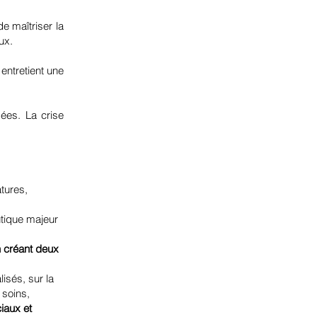
de maîtriser la
ux.
entretient une
ées. La crise
tures,
tique majeur
 créant deux
isés, sur la
 soins,
iaux et