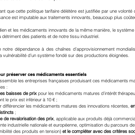
t que cette politique tarifaire délétère est justifiée par une volonté 
ssance est imputable aux traitements innovants, beaucoup plus coûte
idien et les médicaments innovants de la même manière, le système 
u détriment des patients et de notre tissu industriel.
de notre dépendance à des chaînes d’approvisionnement mondialis
 la vulnérabilité d’un système fondé sur des productions éloignées.
ur préserver ces médicaments essentiels
rassemble les entreprises françaises produisant ces médicaments ma
es :
les baisses de prix
pour les médicaments matures d’intérêt thérapeu
 le prix est inférieur à 10 € ;
 différencier les médicaments matures des innovations récentes,
en
stincts
;
 de revalorisation des prix
, applicable aux produits déjà commercial
nte industrielle nationale et européenne, optimisation du parcours de
ibilité des produits en tension)
et le compléter avec des critères soc