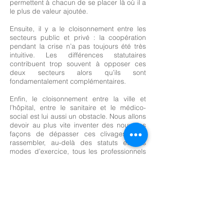
permettent à chacun de se placer là où il a
le plus de valeur ajoutée.
Ensuite, il y a le cloisonnement entre les
secteurs public et privé : la coopération
pendant la crise n’a pas toujours été très
intuitive. Les différences statutaires
contribuent trop souvent à opposer ces
deux secteurs alors qu’ils sont
fondamentalement complémentaires.
Enfin, le cloisonnement entre la ville et
l’hôpital, entre le sanitaire et le médico-
social est lui aussi un obstacle. Nous allons
devoir au plus vite inventer des nouvelles
façons de dépasser ces clivages pour
rassembler, au-delà des statuts et des
modes d’exercice, tous les professionnels
de santé autour d’un seul objectif :
améliorer l’état de santé de la population et
lutter contre les inégalités de santé qui,
malgré l’ampleur des moyens mobilisés,
continuent de se creuser. Au-delà de
l’exigence sanitaire, c’est ici une exigence
républicaine qui est posée.