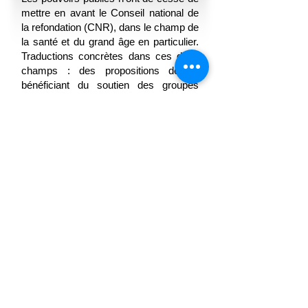
mettre en avant le Conseil national de
la refondation (CNR), dans le champ de
la santé et du grand âge en particulier.
Traductions concrètes dans ces deux
champs : des propositions de loi
bénéficiant du soutien des groupes
majoritaires et du gouvernement.
Lire la suite
25 janvier 2023
Focus 9 :
Réforme des retraites
et carrière des personnels
soignants : tout est lié
Les réformes ont parfois leur destin lié.
Les salariés âgés sont ainsi bien
souvent des aidants : la réforme des
retraites n’est donc pas indifférente