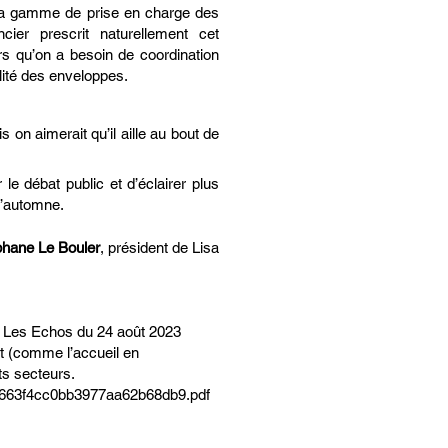
e la gamme de prise en charge des
cier prescrit naturellement cet
ors qu’on a besoin de coordination
ilité des enveloppes.
 on aimerait qu’il aille au bout de
 le débat public et d’éclairer plus
l’automne.
phane Le Bouler
, président de Lisa
tif, Les Echos du 24 août 2023
ôt (comme l’accueil en
nts secteurs.
851663f4cc0bb3977aa62b68db9.pdf