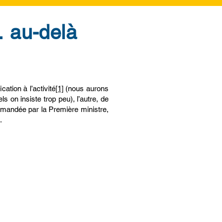
… au-delà
ation à l’activité
[1]
(nous aurons
s on insiste trop peu), l’autre, de
emandée par la Première ministre,
.
 à bien des
ains rapports,
 d’aller au fond