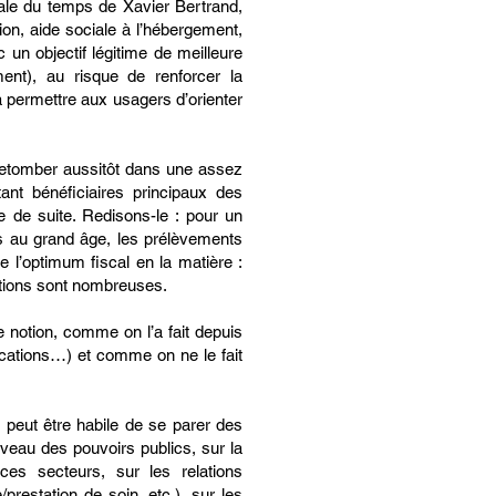
obale du temps de Xavier Bertrand,
ion, aide sociale à l’hébergement,
un objectif légitime de meilleure
ent), au risque de renforcer la
à permettre aux usagers d’orienter
y retomber aussitôt dans une assez
tant bénéficiaires principaux des
e de suite. Redisons-le : pour un
s au grand âge, les prélèvements
de l’optimum fiscal en la matière :
ptions sont nombreuses.
e notion, comme on l’a fait depuis
cations…) et comme on ne le fait
il peut être habile de se parer des
veau des pouvoirs publics, sur la
ces secteurs, sur les relations
prestation de soin, etc.), sur les