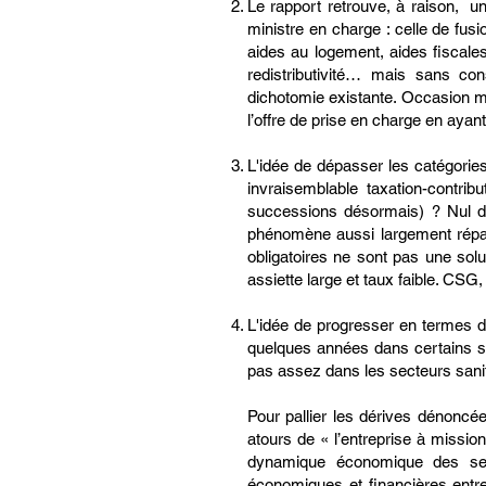
Le rapport retrouve, à raison, un
ministre en charge : celle de fus
aides au logement, aides fiscale
redistributivité… mais sans con
dichotomie existante. Occasion ma
l’offre de prise en charge en aya
L'idée de dépasser les catégories
invraisemblable taxation-contrib
successions désormais) ? Nul dou
phénomène aussi largement répan
obligatoires ne sont pas une solut
assiette large et taux faible. CS
L'idée de progresser en termes de
quelques années dans certains s
pas assez dans les secteurs sanit
Pour pallier les dérives dénoncées
atours de « l’entreprise à missi
dynamique économique des secte
économiques et financières entre 