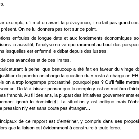
es.
ar exemple, s’il met en avant la prévoyance, il ne fait pas grand ca
 présent. On ne lui donnera pas tort sur ce point.
estions enfouies de longue date et aux fondements économiques sous
ons-le aussitôt, l’analyse ne va que rarement au bout des perspecti
 lesquelles est enfermé le débat depuis des lustres.
de ces avancées et de ces limites.
aricaturant à peine, que beaucoup a été fait en faveur du virage dom
 justifier de prendre en charge la question du « reste à charge en EH
uels on a trop longtemps procrastiné, pourquoi pas ? Qu’il faille met
nsensus. De là à laisser penser que le compte y est en matière d’aide 
 pas franchir. Au fil des ans, la plupart des initiatives gouvernemental
bement ignoré le domicile
[4]
. La situation y est critique mais l’é
de pression n’y est sans doute pas étranger…
incipaux de ce rapport est d’entériner, y compris dans ses propositio
ors que la liaison est évidemment à construire à toute force.