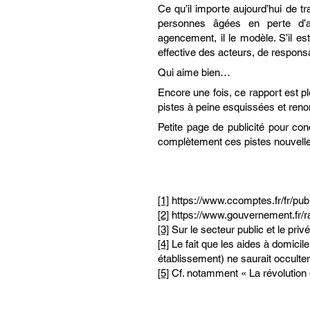
Ce qu’il importe aujourd’hui de 
personnes âgées en perte d’auto
agencement, il le modèle. S’il es
effective des acteurs, de responsab
Qui aime bien…
Encore une fois, ce rapport est pl
pistes à peine esquissées et re
Petite page de publicité pour conc
complètement ces pistes nouvelles
[1]
https://www.ccomptes.fr/fr/public
[2]
https://www.gouvernement.fr/r
[3]
Sur le secteur public et le privé
[4]
Le fait que les aides à domicil
établissement) ne saurait occulter 
[5]
Cf. notamment « La révolution