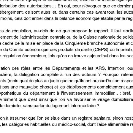
alorisation des autorisations… Eh oui, pour n’évoquer que ce dernier p
ébergement, ce sont aussi et, dans certains cas avant tout, les autori
moins, cela doit entrer dans la balance économique établie par le rég
e régulation, au-delà de ce que propose le rapport, il faut sortir d
ement de l’administration centrale ou de la Caisse nationale de solida
 le cadre de la mise en place de la Cinquième branche autonomie et ce
le du Comité économique des produits de santé (CEPS) ou la créati
e régulation économique, tels qu’on en trouve aujourd’hui dans les se
fication des rôles entre les Départements et les ARS. Intention lo
iculière, la délégation complète à l’un des acteurs ? Pourquoi reteni
ts (mais quoi de plus au juste que ce qu’ils ont aujourd’hui en respons
n'est pas une mauvaise chose) et les établissements complètement au
ypothétique du département à l'investissement immobilier... : bref,
 vraiment que c’est ainsi que l’on va favoriser le virage domiciliaire
t le domicile, sans parler du logement intermédiaire ?
ction à assumer que l’on se situe dans un registre sanitaire, sinon ho
les catégories habituelles du médico-social, dont l’aide alimentaire r