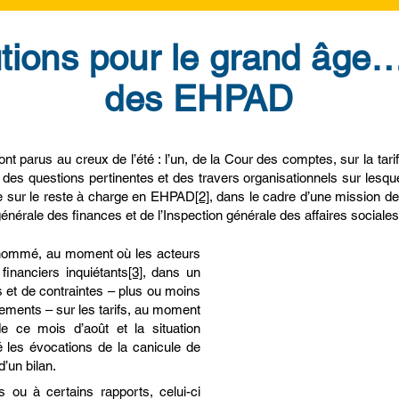
tions pour le grand âge
des EHPAD
t parus au creux de l’été : l’un, de la Cour des comptes, sur la tarific
te des questions pertinentes et des travers organisationnels sur lesquel
e sur le reste à charge en EHPAD
[2]
, dans le cadre d’une mission d
énérale des finances et de l’Inspection générale des affaires sociales
 nommé, au moment où les acteurs
inanciers inquiétants
[3]
, dans un
"
Contrairement
 et de contraintes – plus ou moins
propos ou à cert
ssements – sur les tarifs, au moment
celui-ci s’efforc
e
de ce mois d’août et la situation
ié les évocations de la canicule de
"
des choses.
’un bilan.
 ou à certains rapports, celui-ci