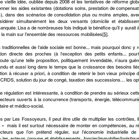
e vieille idée, oubliée depuis 2008 et les tentatives de réforme gl
ionner les aides existantes (dotations soins, prestation de compensat
s), dans des scénarios de consolidation plus ou moins amples, avec 
sidérer simultanément les deux versants (domicile et établissem
nquée. Lisa a de nombreuses fois indiqué le bénéfice qu’il y aurait 
nt la main sur l’ensemble des ressources mobilisées
[5]
.
 traditionnelles de l'aide sociale est bonne... mais pourquoi donc 
ution directe des proches (à l'exception des petits enfants... pour
te qu’une telle proposition, politiquement invendable, n’aura guèr
du et aussi long dans le temps que la croissance des besoins lié
ion à récuser a priori, à condition de retenir le bon vieux principe 
G, CRDS, solution du jour de congé, taxation des successions… les o
 régulation est intéressante, à condition de prendre au sérieux cett
ecteurs ouverts à la concurrence (transports, énergie, télécommuni
aire et médico-social.
 par Les Fossoyeurs, il peut être utile de multiplier les contrôles, 
on » mais il est surtout nécessaire de monter en compétences, au ni
urs que l’on prétend réguler, sur l’économie industrielle de 
les acteurs (groupe et établissements, foncier/immobilier/logistique/