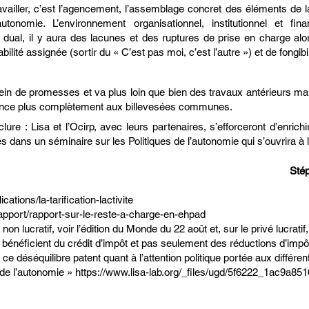
travailler, c’est l’agencement, l’assemblage concret des éléments d
nomie. L’environnement organisationnel, institutionnel et finan
t dual, il y aura des lacunes et des ruptures de prise en charge al
ilité assignée (sortir du « C’est pas moi, c’est l’autre ») et de fongib
ein de promesses et va plus loin que bien des travaux antérieurs mais
nonce plus complètement aux billevesées communes.
lure : Lisa et l’Ocirp, avec leurs partenaires, s’efforceront d’enrichir
 dans un séminaire sur les Politiques de l’autonomie qui s’ouvrira à 
Sté
ations/la-tarification-lactivite
apport/rapport-sur-le-reste-a-charge-en-ehpad
 non lucratif, voir l’édition du Monde du 22 août et, sur le privé lucra
e bénéficient du crédit d’impôt et pas seulement des réductions d’imp
ce déséquilibre patent quant à l’attention politique portée aux différe
 de l’autonomie »
https://www.lisa-lab.org/_files/ugd/5f6222_1ac9a