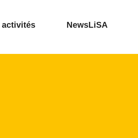
activités
NewsLiSA
5