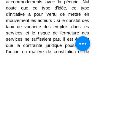
accommodements avec la pénurie. Nul
doute que ce type d’idée, ce type
d’initiative a pour vertu de mettre en
mouvement les acteurs : si le constat des
taux de vacance des emplois dans les
services et le risque de fermeture des
services ne suffisaient pas, il est évident
que la contrainte juridique poussera à
l’action en matière de constitution et de
maintien des ressources RH, ne serait-ce
que pour éviter ce genre de dispositif. Il
n’empêche qu’une telle évolution mérite un
large débat et une étude d’impact sérieuse.
Remplacera-t-on demain la T2A
(tarification à l’activité) à la faveur d’une
proposition de loi ?
Redisons-le : les PPL peuvent porter des
évolutions bienvenues… même si ce n’est
pas toujours le cas et si le vote trans-
partisan ne garantit rien en la matière.