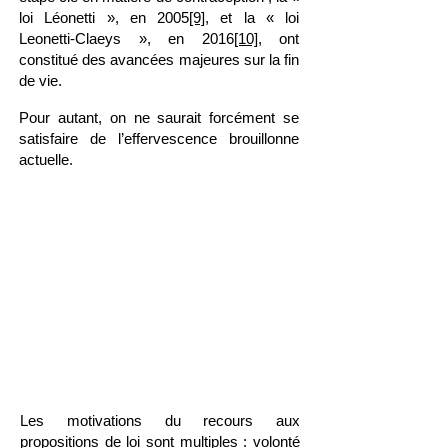
loi Léonetti », en 2005
[9]
, et la « loi
Leonetti-Claeys », en 2016
[10]
, ont
constitué des avancées majeures sur la fin
de vie.
Pour autant, on ne saurait forcément se
satisfaire de l’effervescence brouillonne
actuelle.
" Les motifs sont nombreux mais le
recours aux propositions de loi et
leurs chances d’aboutir ne sont pas
homogènes dans le temps. De quoi
sont-elles aujourd’hui le signe et
quelles sont les limites de l’exercice
? "
Les motivations du recours aux
propositions de loi sont multiples : volonté