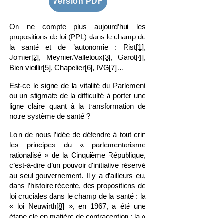
Version PDF
On ne compte plus aujourd’hui les
propositions de loi (PPL) dans le champ de
la santé et de l’autonomie : Rist
[1]
,
Jomier
[2]
, Meynier/Valletoux
[3]
, Garot
[4]
,
Bien vieillir
[5]
, Chapelier
[6]
, IVG
[7]
…
Est-ce le signe de la vitalité du Parlement
ou un stigmate de la difficulté à porter une
ligne claire quant à la transformation de
notre système de santé ?
Loin de nous l’idée de défendre à tout crin
les principes du « parlementarisme
rationalisé » de la Cinquième République,
c’est-à-dire d’un pouvoir d’initiative réservé
au seul gouvernement. Il y a d’ailleurs eu,
dans l’histoire récente, des propositions de
loi cruciales dans le champ de la santé : la
« loi Neuwirth
[8]
», en 1967, a été une
étape clé en matière de contraception ; la «