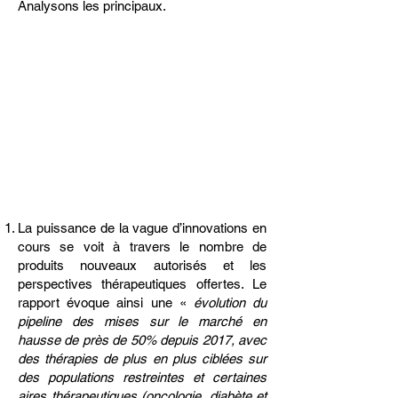
Analysons les principaux.
" Disons-le clairement : la
régulation économique des
produits de santé ne peut
s’arrêter à la dimension
budgétaire à court terme.."
La puissance de la vague d’innovations en
cours se voit à travers le nombre de
produits nouveaux autorisés et les
perspectives thérapeutiques offertes. Le
rapport évoque ainsi une «
évolution du
pipeline des mises sur le marché en
hausse de près de 50% depuis 2017, avec
des thérapies de plus en plus ciblées sur
des populations restreintes et certaines
aires thérapeutiques (oncologie, diabète et