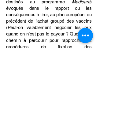
destinés au programme
Medicare
)
évoqués dans le rapport ou les
conséquences à tirer, au plan européen, du
précédent de l’achat groupé des vaccins
(Peut-on valablement négocier les prix
quand on n’est pas le payeur ? Quel est le
chemin à parcourir pour rapprocher les
procédures de fixation des
prix/remboursement et d'accès aux
produits ? …).
Il faut aujourd’hui adapter le cadre de
l’action publique, ce qui signifie notamment
passer d’une évaluation conçue comme
une course d’obstacles à une évaluation
en continu mobilisant davantage les
données de vie réelle (sur la base d’une
méthodologie robuste), passer d’une
logique de
blockbuster
à une logique de
produits plus nombreux et avec une
efficacité accrue mais sur des populations-
cibles plus réduites. Cela induit de rénover