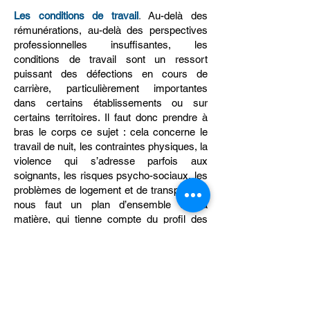
Les conditions de travail
.
Au-delà des
rémunérations, au-delà des perspectives
professionnelles insuffisantes, les
conditions de travail sont un ressort
puissant des défections en cours de
carrière, particulièrement importantes
dans certains établissements ou sur
certains territoires. Il faut donc prendre à
bras le corps ce sujet : cela concerne le
travail de nuit, les contraintes physiques, la
violence qui s’adresse parfois aux
soignants, les risques psycho-sociaux, les
problèmes de logement et de transport... Il
nous faut un plan d’ensemble en la
matière, qui tienne compte du profil des
soignants d’aujourd’hui...
La consolidation des formations
.
En la
matière, la première question à laquelle
répondre est simple : où situe-t-on la
profession infirmière dans la hiérarchie des