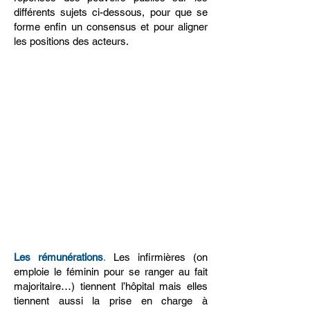
différents sujets ci-dessous, pour que se
forme enfin un consensus et pour aligner
les positions des acteurs.
" Disons les choses simplement : la
profession infirmière doit être
pleinement mobilisée pour
concourir à traiter les problèmes de
notre système de santé. Elle a tous
les atouts pour cela."
Les rémunérations
.
Les infirmières (on
emploie le féminin pour se ranger au fait
majoritaire…) tiennent l’hôpital mais elles
tiennent aussi la prise en charge à