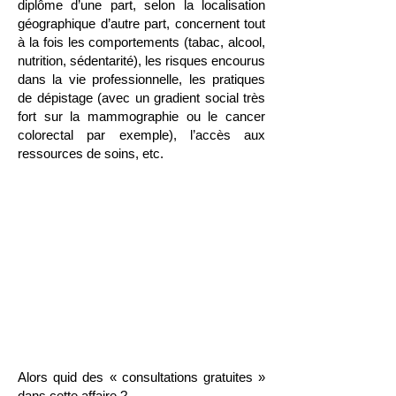
diplôme d’une part, selon la localisation
géographique d’autre part, concernent tout
à la fois les comportements (tabac, alcool,
nutrition, sédentarité), les risques encourus
dans la vie professionnelle, les pratiques
de dépistage (avec un gradient social très
fort sur la mammographie ou le cancer
colorectal par exemple), l’accès aux
ressources de soins, etc.
Alors quid des « consultations
gratuites » dans cette affaire
?
Considérons-les comme un marqueur
et non comme l’alpha et l’oméga
d’une politique de prévention
renouvelée².
Alors quid des « consultations gratuites »
dans cette affaire ?