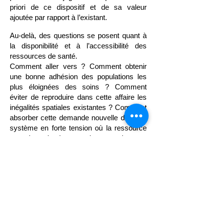
priori de ce dispositif et de sa valeur
ajoutée par rapport à l’existant.
Au-delà, des questions se posent quant à
la disponibilité et à l’accessibilité des
ressources de santé.
Comment aller vers ? Comment obtenir
une bonne adhésion des populations les
plus éloignées des soins ? Comment
éviter de reproduire dans cette affaire les
inégalités spatiales existantes ? Comment
absorber cette demande nouvelle dans un
système en forte tension où la ressource
en soins primaires est devenue plus rare
?
On ne manque pas d’expériences pilotes
en ces domaines, en France et chez nos
partenaires. Il paraîtrait utile de conduire
une évaluation sérieuse de ce qui marche
et… de ce qui ne marche pas, et de
capitaliser les évaluations déjà conduites