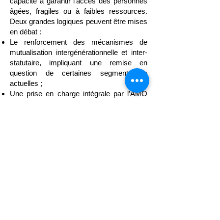
capacité à garantir l’accès des personnes
âgées, fragiles ou à faibles ressources.
Deux grandes logiques peuvent être mises
en débat :
Le renforcement des mécanismes de
mutualisation intergénérationnelle et inter-
statutaire, impliquant une remise en
question de certaines segmentations
actuelles ;
Une prise en charge intégrale par l’AMO
ou par un dispositif public spécifique des
publics les plus fragiles, le financement
privé étant alors principalement adossé à
l’emploi et aux actifs.
Ces options soulèvent des enjeux majeurs
en termes de gouvernance et de rôle des
entreprises.
V. Points
ouverts pour les travaux